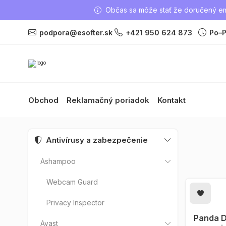
Občas sa môže stať že doručený ema
podpora@esofter.sk
+421 950 624 873
Po–P
Obchod
Reklamačný poriadok
Kontakt
Antivírusy a zabezpečenie
Ashampoo
Webcam Guard
Privacy Inspector
Panda D
PRID
Avast