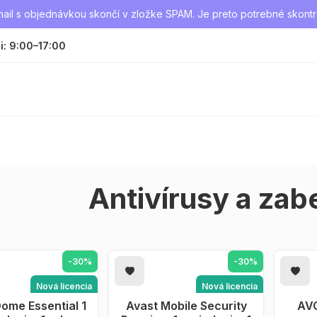
il s objednávkou skončí v zložke SPAM. Je preto potrebné skontr
i: 9:00–17:00
Antivírusy a za
-30%
-30%
Nová licencia
Nová licencia
ome Essential 1
AŤ DO KOŠÍKA
Avast Mobile Security
PRIDAŤ DO KOŠÍKA
AVG
P
Android