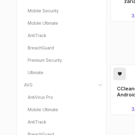
zari
Mobile Security
3
Mobile Ultimate
AntiTrack
BreachGuard
Premium Security
Ultimate
AVG
CCleane
PRID
Android
AntiVirus Pro
3
Mobile Ultimate
AntiTrack
BreachGuard