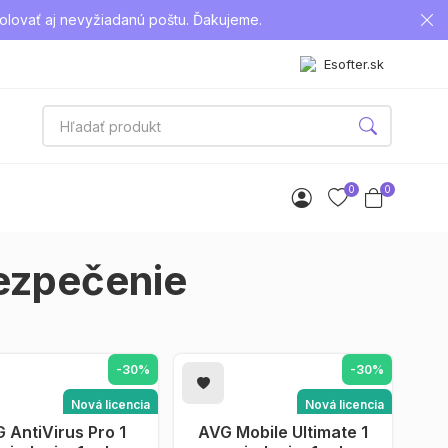
olovať aj nevyžiadanú poštu. Ďakujeme.
Esofter.sk
0
0
bezpečenie
-30%
-30%
Nová licencia
Nová licencia
 AntiVirus Pro 1
RIDAŤ DO KOŠÍKA
AVG Mobile Ultimate 1
PRIDAŤ DO KOŠÍKA
Android
Android