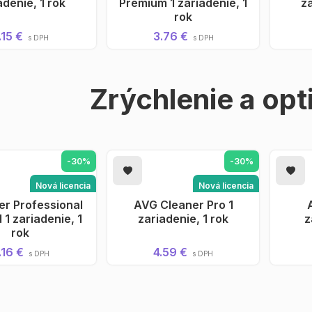
adenie, 1 rok
Premium 1 zariadenie, 1
za
rok
.15 €
3.76 €
s DPH
s DPH
Zrýchlenie a opt
-30%
-30%
Nová licencia
Nová licencia
r Professional
AŤ DO KOŠÍKA
AVG Cleaner Pro 1
PRIDAŤ DO KOŠÍKA
P
Android
Android
 1 zariadenie, 1
zariadenie, 1 rok
z
rok
.16 €
4.59 €
s DPH
s DPH