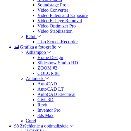
Soundstage Pro
Video Converter
Video Filters and Exposure
Video Fisheye Removal
Video Optimizer Pro
Video Stabilization
IObit
iTop Screen Recorder
Grafika a fotografie
Ashampoo
Home Design
Slideshow Studio HD
ZOOM #3
COLOR #8
Autodesk
AutoCAD
AutoCAD LT
AutoCAD Electrical
Civil 3D
Revit
Inventor Pro
3ds Max
Corel
Zrýchlenie a optimalizácia