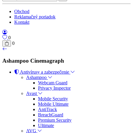
Obchod
Reklamačný poriadok
Kontakt
0
0
Ashampoo Cinemagraph
Antivírusy a zabezpečenie
Ashampoo
Webcam Guard
Privacy Inspector
Avast
Mobile Security
Mobile Ultimate
AntiTrack
BreachGuard
Premium Security
Ultimate
AVG