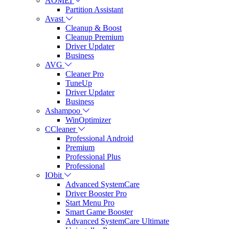
AOMEI
Partition Assistant
Avast
Cleanup & Boost
Cleanup Premium
Driver Updater
Business
AVG
Cleaner Pro
TuneUp
Driver Updater
Business
Ashampoo
WinOptimizer
CCleaner
Professional Android
Premium
Professional Plus
Professional
IObit
Advanced SystemCare
Driver Booster Pro
Start Menu Pro
Smart Game Booster
Advanced SystemCare Ultimate