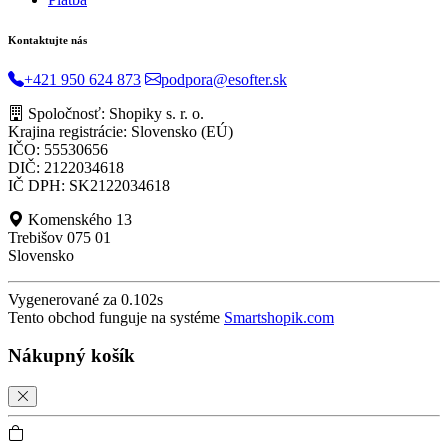
Kontaktujte nás
+421 950 624 873
podpora@esofter.sk
Spoločnosť: Shopiky s. r. o.
Krajina registrácie: Slovensko (EÚ)
IČO: 55530656
DIČ: 2122034618
IČ DPH: SK2122034618
Komenského 13
Trebišov 075 01
Slovensko
Vygenerované za 0.102s
Tento obchod funguje na systéme
Smartshopik.com
Nákupný košík