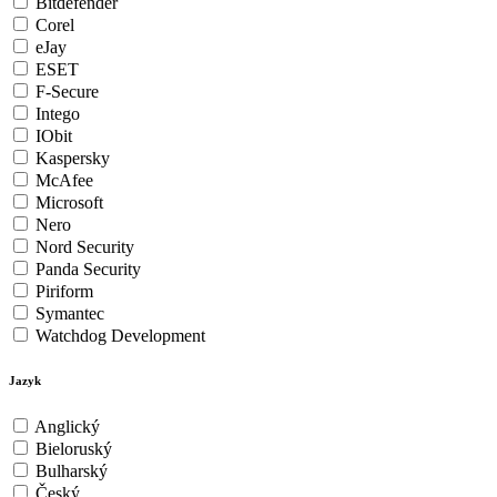
Bitdefender
Corel
eJay
ESET
F-Secure
Intego
IObit
Kaspersky
McAfee
Microsoft
Nero
Nord Security
Panda Security
Piriform
Symantec
Watchdog Development
Jazyk
Anglický
Bieloruský
Bulharský
Český