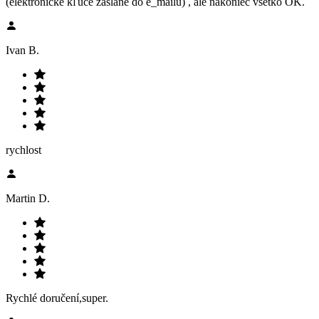
(elektronické kľúče zaslané do e_mailu) , ale nakoniec všetko OK.
Ivan B.
rychlost
Martin D.
Rychlé doručení,super.