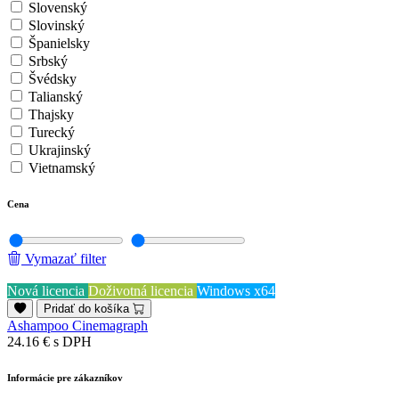
Slovenský
Slovinský
Španielsky
Srbský
Švédsky
Talianský
Thajsky
Turecký
Ukrajinský
Vietnamský
Cena
Vymazať filter
Nová licencia
Doživotná licencia
Windows x64
Pridať do košíka
Ashampoo Cinemagraph
24.16 €
s DPH
Informácie pre zákazníkov