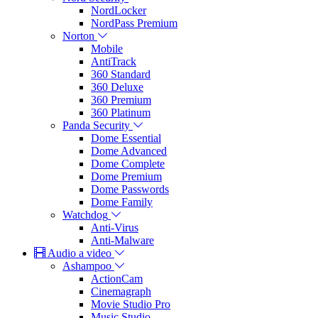
NordLocker
NordPass Premium
Norton
Mobile
AntiTrack
360 Standard
360 Deluxe
360 Premium
360 Platinum
Panda Security
Dome Essential
Dome Advanced
Dome Complete
Dome Premium
Dome Passwords
Dome Family
Watchdog
Anti-Virus
Anti-Malware
Audio a video
Ashampoo
ActionCam
Cinemagraph
Movie Studio Pro
Music Studio