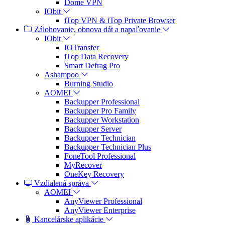
Dome VPN
IObit
iTop VPN & iTop Private Browser
Zálohovanie, obnova dát a napaľovanie
IObit
IOTransfer
iTop Data Recovery
Smart Defrag Pro
Ashampoo
Burning Studio
AOMEI
Backupper Professional
Backupper Pro Family
Backupper Workstation
Backupper Server
Backupper Technician
Backupper Technician Plus
FoneTool Professional
MyRecover
OneKey Recovery
Vzdialená správa
AOMEI
AnyViewer Professional
AnyViewer Enterprise
Kancelárske aplikácie