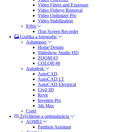
Video Filters and Exposure
Video Fisheye Removal
Video Optimizer Pro
Video Stabilization
IObit
iTop Screen Recorder
Grafika a fotografie
Ashampoo
Home Design
Slideshow Studio HD
ZOOM #3
COLOR #8
Autodesk
AutoCAD
AutoCAD LT
AutoCAD Electrical
Civil 3D
Revit
Inventor Pro
3ds Max
Corel
Zrýchlenie a optimalizácia
AOMEI
Partition Assistant