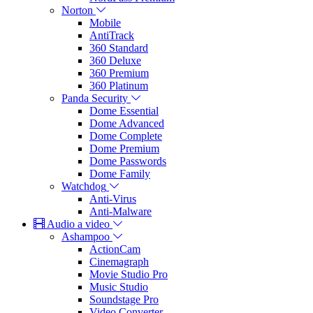
Norton
Mobile
AntiTrack
360 Standard
360 Deluxe
360 Premium
360 Platinum
Panda Security
Dome Essential
Dome Advanced
Dome Complete
Dome Premium
Dome Passwords
Dome Family
Watchdog
Anti-Virus
Anti-Malware
Audio a video
Ashampoo
ActionCam
Cinemagraph
Movie Studio Pro
Music Studio
Soundstage Pro
Video Converter