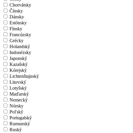
Chorvátsky
Čínsky
Dánsky
Estónsky
Fínsky
Francúzsky
Grécky
Holandský
Indonézsky
Japonský
Kazašský
Kórejský
Lichtenštajnský
Litovský
Lotyšský
Maďarský
Nemecký
Nórsky
Poľský
Portugalský
Rumunský
Ruský