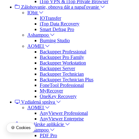
iTop VPN & iTop Private Browser
Zálohovanie, obnova dát a napaľovanie
IObit
IOTransfer
iTop Data Recovery
Smart Defrag Pro
Ashampoo
Burning Studio
AOMEI
Backupper Professional
Backupper Pro Family
Backupper Workstation
Backupper Server
Backupper Technician
Backupper Technician Plus
FoneTool Professional
MyRecover
OneKey Recovery
Vzdialená správa
AOMEI
AnyViewer Professional
AnyViewer Enterprise
Kancelárske aplikácie
🍪 Cookies
Ashampoo
PDF Pro