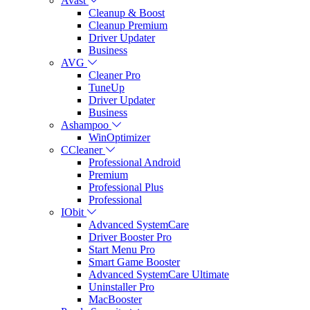
Avast
Cleanup & Boost
Cleanup Premium
Driver Updater
Business
AVG
Cleaner Pro
TuneUp
Driver Updater
Business
Ashampoo
WinOptimizer
CCleaner
Professional Android
Premium
Professional Plus
Professional
IObit
Advanced SystemCare
Driver Booster Pro
Start Menu Pro
Smart Game Booster
Advanced SystemCare Ultimate
Uninstaller Pro
MacBooster