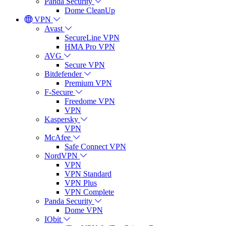
Panda Security
Dome CleanUp
VPN
Avast
SecureLine VPN
HMA Pro VPN
AVG
Secure VPN
Bitdefender
Premium VPN
F-Secure
Freedome VPN
VPN
Kaspersky
VPN
McAfee
Safe Connect VPN
NordVPN
VPN
VPN Standard
VPN Plus
VPN Complete
Panda Security
Dome VPN
IObit