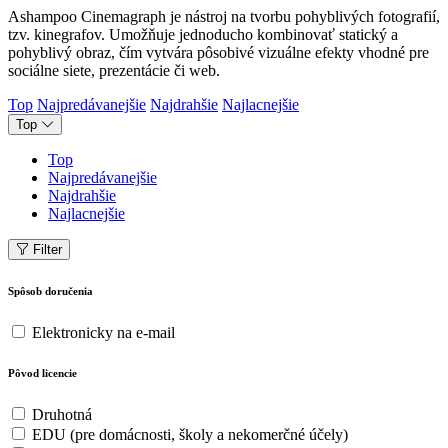
Ashampoo Cinemagraph je nástroj na tvorbu pohyblivých fotografií,
tzv. kinegrafov. Umožňuje jednoducho kombinovať statický a
pohyblivý obraz, čím vytvára pôsobivé vizuálne efekty vhodné pre
sociálne siete, prezentácie či web.
Top
Najpredávanejšie
Najdrahšie
Najlacnejšie
Top
Top
Najpredávanejšie
Najdrahšie
Najlacnejšie
Filter
Spôsob doručenia
Elektronicky na e-mail
Pôvod licencie
Druhotná
EDU (pre domácnosti, školy a nekomerčné účely)