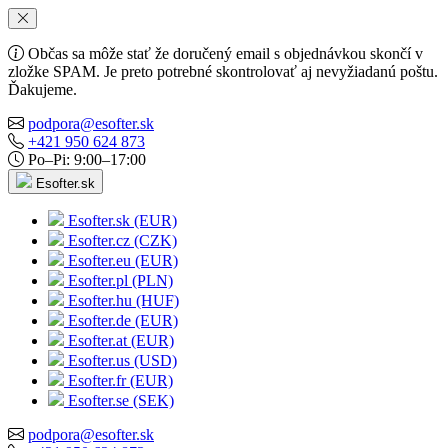
Občas sa môže stať že doručený email s objednávkou skončí v
zložke SPAM. Je preto potrebné skontrolovať aj nevyžiadanú poštu.
Ďakujeme.
podpora@esofter.sk
+421 950 624 873
Po–Pi: 9:00–17:00
Esofter.sk
Esofter.sk (EUR)
Esofter.cz (CZK)
Esofter.eu (EUR)
Esofter.pl (PLN)
Esofter.hu (HUF)
Esofter.de (EUR)
Esofter.at (EUR)
Esofter.us (USD)
Esofter.fr (EUR)
Esofter.se (SEK)
podpora@esofter.sk