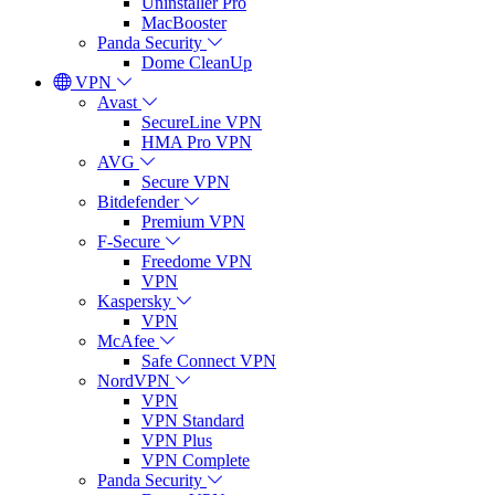
Uninstaller Pro
MacBooster
Panda Security
Dome CleanUp
VPN
Avast
SecureLine VPN
HMA Pro VPN
AVG
Secure VPN
Bitdefender
Premium VPN
F-Secure
Freedome VPN
VPN
Kaspersky
VPN
McAfee
Safe Connect VPN
NordVPN
VPN
VPN Standard
VPN Plus
VPN Complete
Panda Security