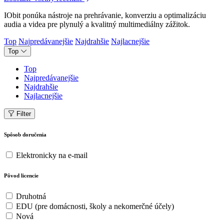
IObit ponúka nástroje na prehrávanie, konverziu a optimalizáciu
audia a videa pre plynulý a kvalitný multimediálny zážitok.
Top
Najpredávanejšie
Najdrahšie
Najlacnejšie
Top
Top
Najpredávanejšie
Najdrahšie
Najlacnejšie
Filter
Spôsob doručenia
Elektronicky na e-mail
Pôvod licencie
Druhotná
EDU (pre domácnosti, školy a nekomerčné účely)
Nová