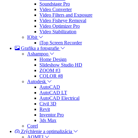
Soundstage Pro
Video Converter
Video Filters and Exposure
Video Fisheye Removal
Video Optimizer Pro
Video Stabilization
IObit
iTop Screen Recorder
Grafika a fotografie
Ashampoo
Home Design
Slideshow Studio HD
ZOOM #3
COLOR #8
Autodesk
AutoCAD
AutoCAD LT
AutoCAD Electrical
Civil 3D
Revit
Inventor Pro
3ds Max
Corel
Zrýchlenie a optimalizácia
AOMEI