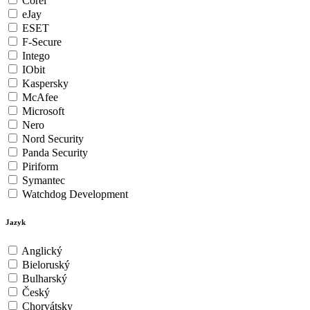
Corel
eJay
ESET
F-Secure
Intego
IObit
Kaspersky
McAfee
Microsoft
Nero
Nord Security
Panda Security
Piriform
Symantec
Watchdog Development
Jazyk
Anglický
Bieloruský
Bulharský
Český
Chorvátsky