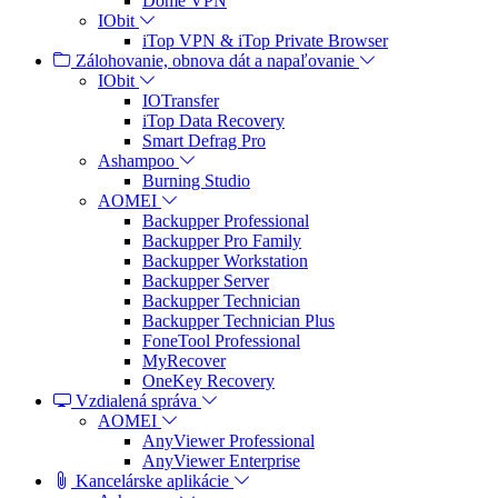
Dome VPN
IObit
iTop VPN & iTop Private Browser
Zálohovanie, obnova dát a napaľovanie
IObit
IOTransfer
iTop Data Recovery
Smart Defrag Pro
Ashampoo
Burning Studio
AOMEI
Backupper Professional
Backupper Pro Family
Backupper Workstation
Backupper Server
Backupper Technician
Backupper Technician Plus
FoneTool Professional
MyRecover
OneKey Recovery
Vzdialená správa
AOMEI
AnyViewer Professional
AnyViewer Enterprise
Kancelárske aplikácie