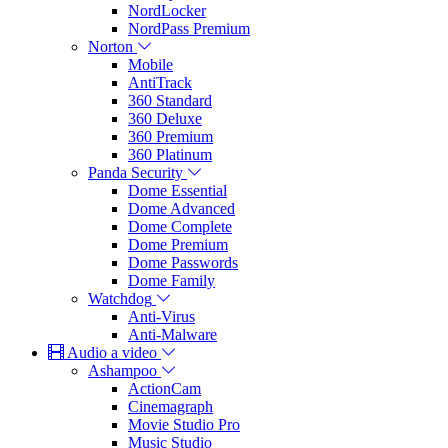
NordLocker
NordPass Premium
Norton
Mobile
AntiTrack
360 Standard
360 Deluxe
360 Premium
360 Platinum
Panda Security
Dome Essential
Dome Advanced
Dome Complete
Dome Premium
Dome Passwords
Dome Family
Watchdog
Anti-Virus
Anti-Malware
Audio a video
Ashampoo
ActionCam
Cinemagraph
Movie Studio Pro
Music Studio