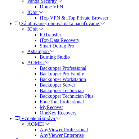
Panda Security
Dome VPN
IObit
iTop VPN & iTop Private Browser
Zálohovanie, obnova dát a napaľovanie
IObit
IOTransfer
iTop Data Recovery
Smart Defrag Pro
Ashampoo
Burning Studio
AOMEI
Backupper Professional
Backupper Pro Family
Backupper Workstation
Backupper Server
Backupper Technician
Backupper Technician Plus
FoneTool Professional
MyRecover
OneKey Recovery
Vzdialená správa
AOMEI
AnyViewer Professional
AnyViewer Enterprise