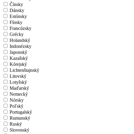
Čínsky
Dánsky
Estónsky
Fínsky
Francúzsky
Grécky
Holandský
Indonézsky
Japonský
Kazašský
Kórejský
Lichtenštajnský
Litovský
Lotyšský
Maďarský
Nemecký
Nórsky
Poľský
Portugalský
Rumunský
Ruský
Slovenský