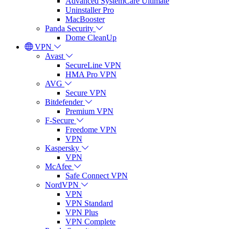
Advanced SystemCare Ultimate
Uninstaller Pro
MacBooster
Panda Security
Dome CleanUp
VPN
Avast
SecureLine VPN
HMA Pro VPN
AVG
Secure VPN
Bitdefender
Premium VPN
F-Secure
Freedome VPN
VPN
Kaspersky
VPN
McAfee
Safe Connect VPN
NordVPN
VPN
VPN Standard
VPN Plus
VPN Complete