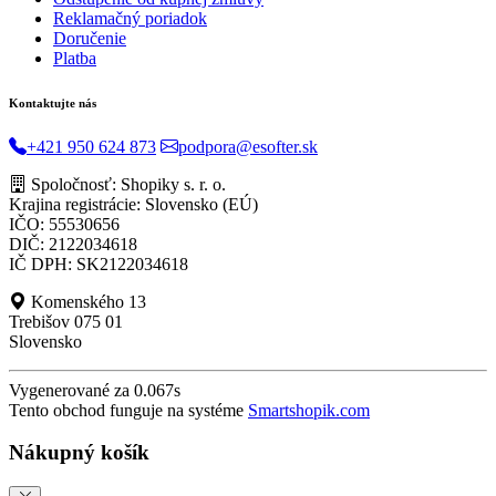
Reklamačný poriadok
Doručenie
Platba
Kontaktujte nás
+421 950 624 873
podpora@esofter.sk
Spoločnosť: Shopiky s. r. o.
Krajina registrácie: Slovensko (EÚ)
IČO: 55530656
DIČ: 2122034618
IČ DPH: SK2122034618
Komenského 13
Trebišov 075 01
Slovensko
Vygenerované za 0.067s
Tento obchod funguje na systéme
Smartshopik.com
Nákupný košík