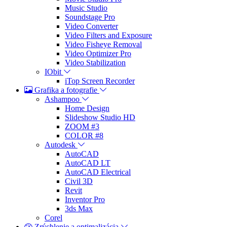
Music Studio
Soundstage Pro
Video Converter
Video Filters and Exposure
Video Fisheye Removal
Video Optimizer Pro
Video Stabilization
IObit
iTop Screen Recorder
Grafika a fotografie
Ashampoo
Home Design
Slideshow Studio HD
ZOOM #3
COLOR #8
Autodesk
AutoCAD
AutoCAD LT
AutoCAD Electrical
Civil 3D
Revit
Inventor Pro
3ds Max
Corel
Zrýchlenie a optimalizácia