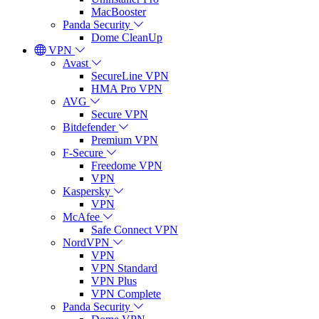
MacBooster
Panda Security
Dome CleanUp
VPN
Avast
SecureLine VPN
HMA Pro VPN
AVG
Secure VPN
Bitdefender
Premium VPN
F-Secure
Freedome VPN
VPN
Kaspersky
VPN
McAfee
Safe Connect VPN
NordVPN
VPN
VPN Standard
VPN Plus
VPN Complete
Panda Security