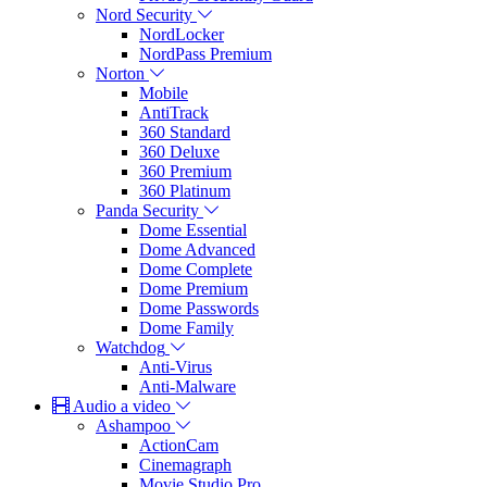
Nord Security
NordLocker
NordPass Premium
Norton
Mobile
AntiTrack
360 Standard
360 Deluxe
360 Premium
360 Platinum
Panda Security
Dome Essential
Dome Advanced
Dome Complete
Dome Premium
Dome Passwords
Dome Family
Watchdog
Anti-Virus
Anti-Malware
Audio a video
Ashampoo
ActionCam
Cinemagraph
Movie Studio Pro