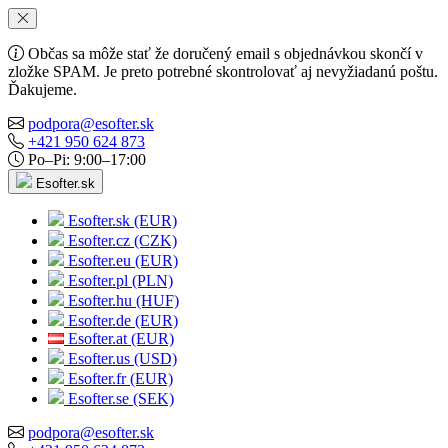
Občas sa môže stať že doručený email s objednávkou skončí v
zložke SPAM. Je preto potrebné skontrolovať aj nevyžiadanú poštu.
Ďakujeme.
podpora@esofter.sk
+421 950 624 873
Po–Pi: 9:00–17:00
Esofter.sk
Esofter.sk (EUR)
Esofter.cz (CZK)
Esofter.eu (EUR)
Esofter.pl (PLN)
Esofter.hu (HUF)
Esofter.de (EUR)
Esofter.at (EUR)
Esofter.us (USD)
Esofter.fr (EUR)
Esofter.se (SEK)
podpora@esofter.sk