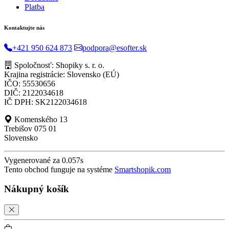
Platba
Kontaktujte nás
+421 950 624 873
podpora@esofter.sk
Spoločnosť: Shopiky s. r. o.
Krajina registrácie: Slovensko (EÚ)
IČO: 55530656
DIČ: 2122034618
IČ DPH: SK2122034618
Komenského 13
Trebišov 075 01
Slovensko
Vygenerované za 0.057s
Tento obchod funguje na systéme
Smartshopik.com
Nákupný košík