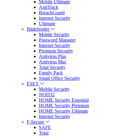
Mobile Ultimate
AntiTrack
BreachGuard
Internet Security
Ultimate
Bitdefender
Mobile Security
Password Manager
Internet Security
Premium Security
Antivirus Plus
Antivirus Mac
Total Security
Family Pack
Small Office Security
ESET
Mobile Security
NOD32
HOME Security Essential
HOME Security Premium
HOME Security Ultimate
Internet Security
F-Secure
SAFE
Total