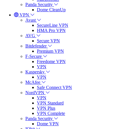
Panda Security
Dome CleanUp
VPN
Avast
SecureLine VPN
HMA Pro VPN
AVG
Secure VPN
Bitdefender
Premium VPN
F-Secure
Freedome VPN
VPN
Kaspersky
VPN
McAfee
Safe Connect VPN
NordVPN
VPN
VPN Standard
VPN Plus
VPN Complete
Panda Security
Dome VPN
IObit