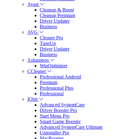
Avast
Cleanup & Boost
Cleanup Premium
Driver Updater
Business
AVG
Cleaner Pro
TuneUp
Driver Updater
Business
Ashampoo
WinOptimizer
CCleaner
Professional Android
Premium
Professional Plus
Professional
IObit
Advanced SystemCare
Driver Booster Pro
Start Menu Pro
Smart Game Booster
Advanced SystemCare Ultimate
Uninstaller Pro
MacBooster