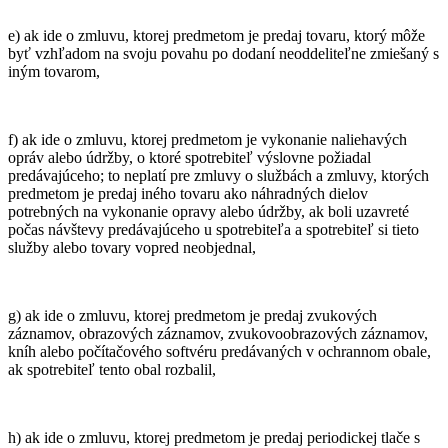
e) ak ide o zmluvu, ktorej predmetom je predaj tovaru, ktorý môže
byť vzhľadom na svoju povahu po dodaní neoddeliteľne zmiešaný s
iným tovarom,
f) ak ide o zmluvu, ktorej predmetom je vykonanie naliehavých
opráv alebo údržby, o ktoré spotrebiteľ výslovne požiadal
predávajúceho; to neplatí pre zmluvy o službách a zmluvy, ktorých
predmetom je predaj iného tovaru ako náhradných dielov
potrebných na vykonanie opravy alebo údržby, ak boli uzavreté
počas návštevy predávajúceho u spotrebiteľa a spotrebiteľ si tieto
služby alebo tovary vopred neobjednal,
g) ak ide o zmluvu, ktorej predmetom je predaj zvukových
záznamov, obrazových záznamov, zvukovoobrazových záznamov,
kníh alebo počítačového softvéru predávaných v ochrannom obale,
ak spotrebiteľ tento obal rozbalil,
h) ak ide o zmluvu, ktorej predmetom je predaj periodickej tlače s