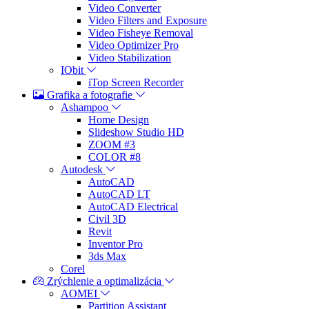
Video Converter
Video Filters and Exposure
Video Fisheye Removal
Video Optimizer Pro
Video Stabilization
IObit
iTop Screen Recorder
Grafika a fotografie
Ashampoo
Home Design
Slideshow Studio HD
ZOOM #3
COLOR #8
Autodesk
AutoCAD
AutoCAD LT
AutoCAD Electrical
Civil 3D
Revit
Inventor Pro
3ds Max
Corel
Zrýchlenie a optimalizácia
AOMEI
Partition Assistant