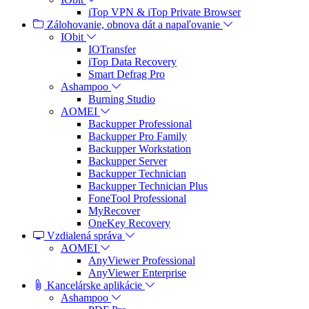
iTop VPN & iTop Private Browser
Zálohovanie, obnova dát a napaľovanie
IObit
IOTransfer
iTop Data Recovery
Smart Defrag Pro
Ashampoo
Burning Studio
AOMEI
Backupper Professional
Backupper Pro Family
Backupper Workstation
Backupper Server
Backupper Technician
Backupper Technician Plus
FoneTool Professional
MyRecover
OneKey Recovery
Vzdialená správa
AOMEI
AnyViewer Professional
AnyViewer Enterprise
Kancelárske aplikácie
Ashampoo