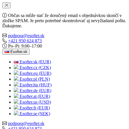
Občas sa môže stať že doručený email s objednávkou skončí v
zložke SPAM. Je preto potrebné skontrolovať aj nevyžiadanú poštu.
Ďakujeme.
podpora@esofter.sk
+421 950 624 873
Po–Pi: 9:00–17:00
Esofter.sk
Esofter.sk (EUR)
Esofter.cz (CZK)
Esofter.eu (EUR)
Esofter.pl (PLN)
Esofter.hu (HUF)
Esofter.de (EUR)
Esofter.at (EUR)
Esofter.us (USD)
Esofter.fr (EUR)
Esofter.se (SEK)
podpora@esofter.sk
+421 950 624 873