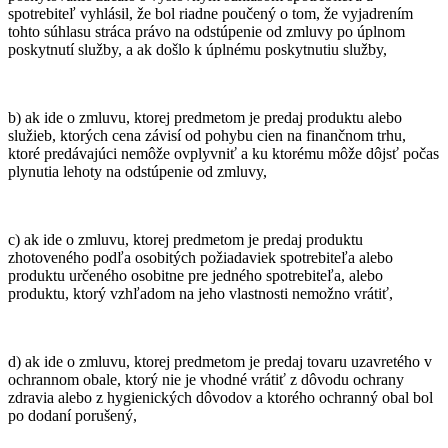
spotrebiteľ vyhlásil, že bol riadne poučený o tom, že vyjadrením
tohto súhlasu stráca právo na odstúpenie od zmluvy po úplnom
poskytnutí služby, a ak došlo k úplnému poskytnutiu služby,
b) ak ide o zmluvu, ktorej predmetom je predaj produktu alebo
služieb, ktorých cena závisí od pohybu cien na finančnom trhu,
ktoré predávajúci nemôže ovplyvniť a ku ktorému môže dôjsť počas
plynutia lehoty na odstúpenie od zmluvy,
c) ak ide o zmluvu, ktorej predmetom je predaj produktu
zhotoveného podľa osobitých požiadaviek spotrebiteľa alebo
produktu určeného osobitne pre jedného spotrebiteľa, alebo
produktu, ktorý vzhľadom na jeho vlastnosti nemožno vrátiť,
d) ak ide o zmluvu, ktorej predmetom je predaj tovaru uzavretého v
ochrannom obale, ktorý nie je vhodné vrátiť z dôvodu ochrany
zdravia alebo z hygienických dôvodov a ktorého ochranný obal bol
po dodaní porušený,