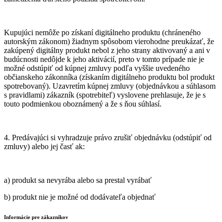
Kupujúci nemôže po získaní digitálneho produktu (chráneného
autorským zákonom) žiadnym spôsobom vierohodne preukázať, že
zakúpený digitálny produkt nebol z jeho strany aktivovaný a ani v
budúcnosti nedôjde k jeho aktivácií, preto v tomto prípade nie je
možné odstúpiť od kúpnej zmluvy podľa vyššie uvedeného
občianskeho zákonníka (získaním digitálneho produktu bol produkt
spotrebovaný). Uzavretím kúpnej zmluvy (objednávkou a súhlasom
s pravidlami) zákazník (spotrebiteľ) vyslovene prehlasuje, že je s
touto podmienkou oboznámený a že s ňou súhlasí.
4. Predávajúci si vyhradzuje právo zrušiť objednávku (odstúpiť od
zmluvy) alebo jej časť ak:
a) produkt sa nevyrába alebo sa prestal vyrábať
b) produkt nie je možné od dodávateľa objednať
Informácie pre zákazníkov