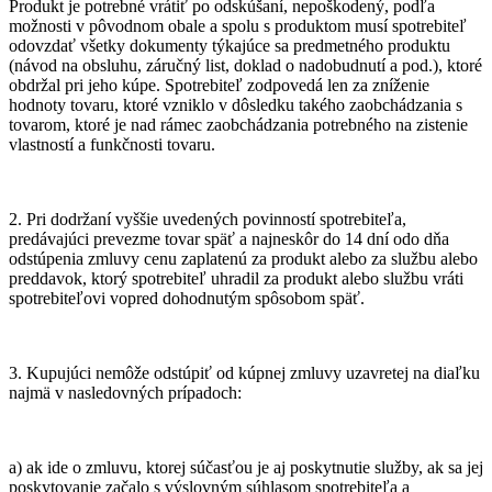
Produkt je potrebné vrátiť po odskúšaní, nepoškodený, podľa
možnosti v pôvodnom obale a spolu s produktom musí spotrebiteľ
odovzdať všetky dokumenty týkajúce sa predmetného produktu
(návod na obsluhu, záručný list, doklad o nadobudnutí a pod.), ktoré
obdržal pri jeho kúpe. Spotrebiteľ zodpovedá len za zníženie
hodnoty tovaru, ktoré vzniklo v dôsledku takého zaobchádzania s
tovarom, ktoré je nad rámec zaobchádzania potrebného na zistenie
vlastností a funkčnosti tovaru.
2. Pri dodržaní vyššie uvedených povinností spotrebiteľa,
predávajúci prevezme tovar späť a najneskôr do 14 dní odo dňa
odstúpenia zmluvy cenu zaplatenú za produkt alebo za službu alebo
preddavok, ktorý spotrebiteľ uhradil za produkt alebo službu vráti
spotrebiteľovi vopred dohodnutým spôsobom späť.
3. Kupujúci nemôže odstúpiť od kúpnej zmluvy uzavretej na diaľku
najmä v nasledovných prípadoch:
a) ak ide o zmluvu, ktorej súčasťou je aj poskytnutie služby, ak sa jej
poskytovanie začalo s výslovným súhlasom spotrebiteľa a