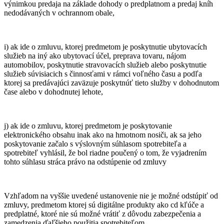
výnimkou predaja na základe dohody o predplatnom a predaj kníh
nedodávaných v ochrannom obale,
i) ak ide o zmluvu, ktorej predmetom je poskytnutie ubytovacích
služieb na iný ako ubytovací účel, preprava tovaru, nájom
automobilov, poskytnutie stravovacích služieb alebo poskytnutie
služieb súvisiacich s činnosťami v rámci voľného času a podľa
ktorej sa predávajúci zaväzuje poskytnúť tieto služby v dohodnutom
čase alebo v dohodnutej lehote,
j) ak ide o zmluvu, ktorej predmetom je poskytovanie
elektronického obsahu inak ako na hmotnom nosiči, ak sa jeho
poskytovanie začalo s výslovným súhlasom spotrebiteľa a
spotrebiteľ vyhlásil, že bol riadne poučený o tom, že vyjadrením
tohto súhlasu stráca právo na odstúpenie od zmluvy
Vzhľadom na vyššie uvedené ustanovenie nie je možné odstúpiť od
zmluvy, predmetom ktorej sú digitálne produkty ako cd kľúče a
predplatné, ktoré nie sú možné vrátiť z dôvodu zabezpečenia a
zamedzenia ďaľšieho použitia spotrebiteľom.