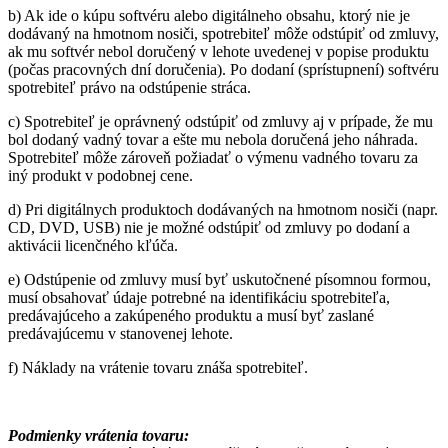
b) Ak ide o kúpu softvéru alebo digitálneho obsahu, ktorý nie je
dodávaný na hmotnom nosiči, spotrebiteľ môže odstúpiť od zmluvy,
ak mu softvér nebol doručený v lehote uvedenej v popise produktu
(počas pracovných dní doručenia). Po dodaní (sprístupnení) softvéru
spotrebiteľ právo na odstúpenie stráca.
c) Spotrebiteľ je oprávnený odstúpiť od zmluvy aj v prípade, že mu
bol dodaný vadný tovar a ešte mu nebola doručená jeho náhrada.
Spotrebiteľ môže zároveň požiadať o výmenu vadného tovaru za
iný produkt v podobnej cene.
d) Pri digitálnych produktoch dodávaných na hmotnom nosiči (napr.
CD, DVD, USB) nie je možné odstúpiť od zmluvy po dodaní a
aktivácii licenčného kľúča.
e) Odstúpenie od zmluvy musí byť uskutočnené písomnou formou,
musí obsahovať údaje potrebné na identifikáciu spotrebiteľa,
predávajúceho a zakúpeného produktu a musí byť zaslané
predávajúcemu v stanovenej lehote.
f) Náklady na vrátenie tovaru znáša spotrebiteľ.
Podmienky vrátenia tovaru: