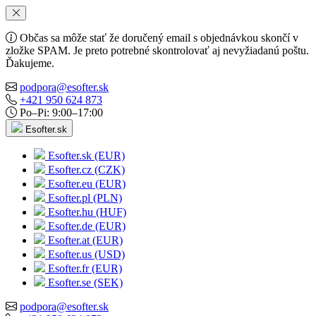
Občas sa môže stať že doručený email s objednávkou skončí v
zložke SPAM. Je preto potrebné skontrolovať aj nevyžiadanú poštu.
Ďakujeme.
podpora@esofter.sk
+421 950 624 873
Po–Pi: 9:00–17:00
Esofter.sk
Esofter.sk (EUR)
Esofter.cz (CZK)
Esofter.eu (EUR)
Esofter.pl (PLN)
Esofter.hu (HUF)
Esofter.de (EUR)
Esofter.at (EUR)
Esofter.us (USD)
Esofter.fr (EUR)
Esofter.se (SEK)
podpora@esofter.sk