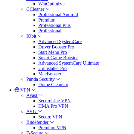
WinOptimizer
CCleaner
Professional Android
Premium
Professional Plus
Professional
IObit
Advanced SystemCare
Driver Booster Pro
Start Menu Pro
Smart Game Booster
Advanced SystemCare Ultimate
Uninstaller Pro
MacBooster
Panda Security
Dome CleanUp
VPN
Avast
SecureLine VPN
HMA Pro VPN
AVG
Secure VPN
Bitdefender
Premium VPN
F-Secure