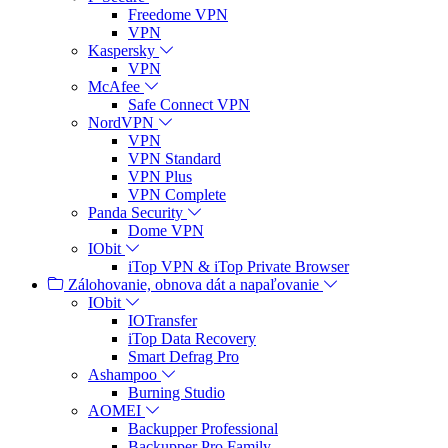
Freedome VPN
VPN
Kaspersky
VPN
McAfee
Safe Connect VPN
NordVPN
VPN
VPN Standard
VPN Plus
VPN Complete
Panda Security
Dome VPN
IObit
iTop VPN & iTop Private Browser
Zálohovanie, obnova dát a napaľovanie
IObit
IOTransfer
iTop Data Recovery
Smart Defrag Pro
Ashampoo
Burning Studio
AOMEI
Backupper Professional
Backupper Pro Family