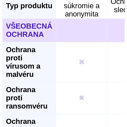
Ochr
Typ produktu
súkromie a
sle
anonymita
VŠEOBECNÁ
OCHRANA
Ochrana
proti
✖
vírusom a
malvéru
Ochrana
proti
✖
ransomvéru
Ochrana