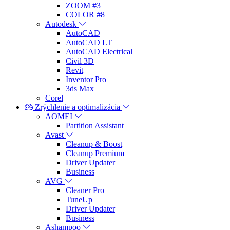
ZOOM #3
COLOR #8
Autodesk
AutoCAD
AutoCAD LT
AutoCAD Electrical
Civil 3D
Revit
Inventor Pro
3ds Max
Corel
Zrýchlenie a optimalizácia
AOMEI
Partition Assistant
Avast
Cleanup & Boost
Cleanup Premium
Driver Updater
Business
AVG
Cleaner Pro
TuneUp
Driver Updater
Business
Ashampoo