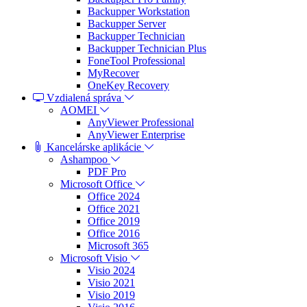
Backupper Workstation
Backupper Server
Backupper Technician
Backupper Technician Plus
FoneTool Professional
MyRecover
OneKey Recovery
Vzdialená správa
AOMEI
AnyViewer Professional
AnyViewer Enterprise
Kancelárske aplikácie
Ashampoo
PDF Pro
Microsoft Office
Office 2024
Office 2021
Office 2019
Office 2016
Microsoft 365
Microsoft Visio
Visio 2024
Visio 2021
Visio 2019