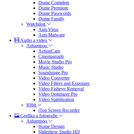
Dome Complete
Dome Premium
Dome Passwords
Dome Family
Watchdog
Anti-Virus
Anti-Malware
Audio a video
Ashampoo
ActionCam
Cinemagraph
Movie Studio Pro
Music Studio
Soundstage Pro
Video Converter
Video Filters and Exposure
Video Fisheye Removal
Video Optimizer Pro
Video Stabilization
IObit
iTop Screen Recorder
Grafika a fotografie
Ashampoo
Home Design
Slideshow Studio HD