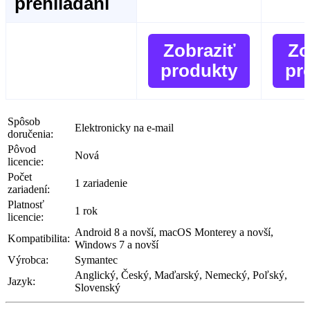
prehliadaní
Zobraziť
Zo
produkty
pr
Spôsob
Elektronicky na e-mail
doručenia:
Pôvod
Nová
licencie:
Počet
1 zariadenie
zariadení:
Platnosť
1 rok
licencie:
Android 8 a novší, macOS Monterey a novší,
Kompatibilita:
Windows 7 a novší
Výrobca:
Symantec
Anglický, Český, Maďarský, Nemecký, Poľský,
Jazyk:
Slovenský