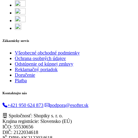
Zákaznícky servis
Všeobecné obchodné podmienky
Ochrana osobných údajov
Odstúpenie od kúpnej zmluvy
Reklamačný poriadok
Doručenie
Platba
Kontaktujte nás
+421 950 624 873
podpora@esofter.sk
Spoločnosť: Shopiky s. r. o.
Krajina registrácie: Slovensko (EÚ)
IČO: 55530656
DIČ: 2122034618
IČ DPH: SK2122034618