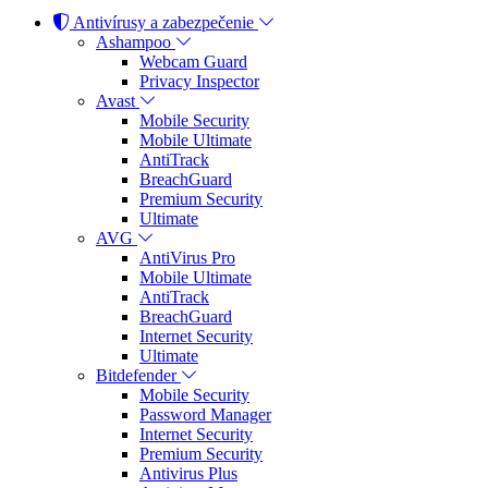
Antivírusy a zabezpečenie
Ashampoo
Webcam Guard
Privacy Inspector
Avast
Mobile Security
Mobile Ultimate
AntiTrack
BreachGuard
Premium Security
Ultimate
AVG
AntiVirus Pro
Mobile Ultimate
AntiTrack
BreachGuard
Internet Security
Ultimate
Bitdefender
Mobile Security
Password Manager
Internet Security
Premium Security
Antivirus Plus