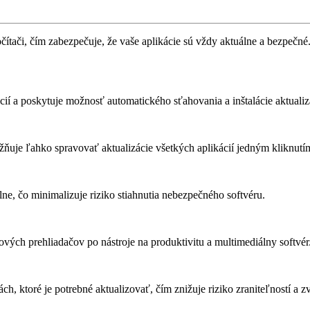
ítači, čím zabezpečuje, že vaše aplikácie sú vždy aktuálne a bezpečné. 
cií a poskytuje možnosť automatického sťahovania a inštalácie aktualizá
ňuje ľahko spravovať aktualizácie všetkých aplikácií jedným kliknutí
álne, čo minimalizuje riziko stiahnutia nebezpečného softvéru.
vých prehliadačov po nástroje na produktivitu a multimediálny softvér
ách, ktoré je potrebné aktualizovať, čím znižuje riziko zraniteľností a