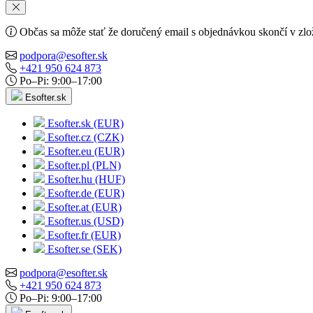
Občas sa môže stať že doručený email s objednávkou skončí v zlo
podpora@esofter.sk
+421 950 624 873
Po–Pi: 9:00–17:00
Esofter.sk
Esofter.sk (EUR)
Esofter.cz (CZK)
Esofter.eu (EUR)
Esofter.pl (PLN)
Esofter.hu (HUF)
Esofter.de (EUR)
Esofter.at (EUR)
Esofter.us (USD)
Esofter.fr (EUR)
Esofter.se (SEK)
podpora@esofter.sk
+421 950 624 873
Po–Pi: 9:00–17:00